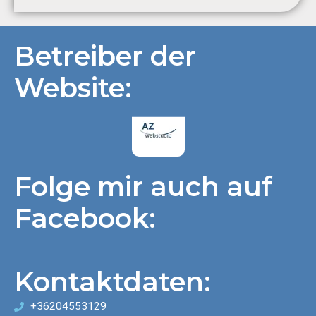
Betreiber der
Website:
Folge mir auch auf
Facebook:
Kontaktdaten:
This content is blocked until you accept the required
cookies.
+36204553129
Accept & load content