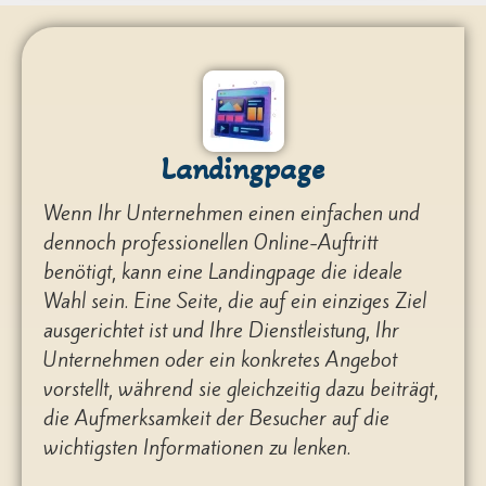
Landingpage
Wenn Ihr Unternehmen einen einfachen und
dennoch professionellen Online-Auftritt
benötigt, kann eine Landingpage die ideale
Wahl sein. Eine Seite, die auf ein einziges Ziel
ausgerichtet ist und Ihre Dienstleistung, Ihr
Unternehmen oder ein konkretes Angebot
vorstellt, während sie gleichzeitig dazu beiträgt,
die Aufmerksamkeit der Besucher auf die
wichtigsten Informationen zu lenken.