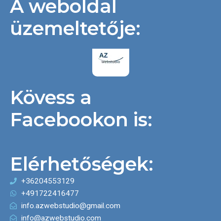
A weboldal
üzemeltetője:
Kövess a
Facebookon is:
Elérhetőségek:
Ez a tartalom blokkolva van, amíg el nem fogadod a
szükséges sütiket.
+36204553129
Elfogadom és betöltöm
+491722416477
info.azwebstudio@gmail.com
info@azwebstudio.com