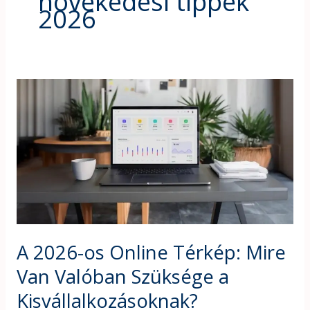
növekedési tippek
2026
A
2026-
os
Online
Térkép:
Mire
Van
Valóban
Szüksége
a
A 2026-os Online Térkép: Mire
Kisvállalkozásoknak?
Van Valóban Szüksége a
Kisvállalkozásoknak?