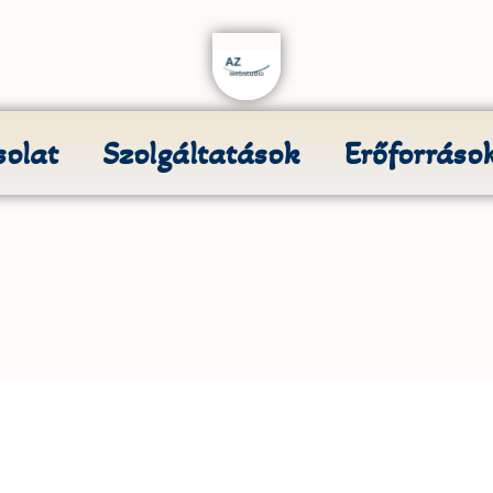
olat
Szolgáltatások
Erőforráso