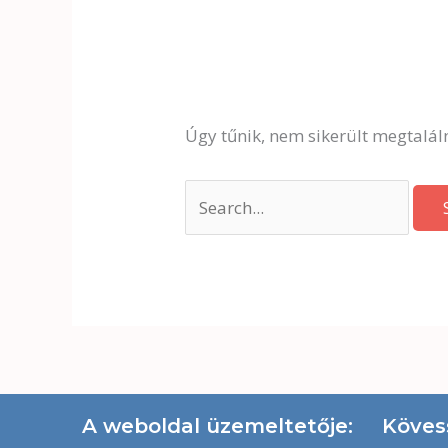
Úgy tűnik, nem sikerült megtaláln
A weboldal üzemeltetője:
Köves